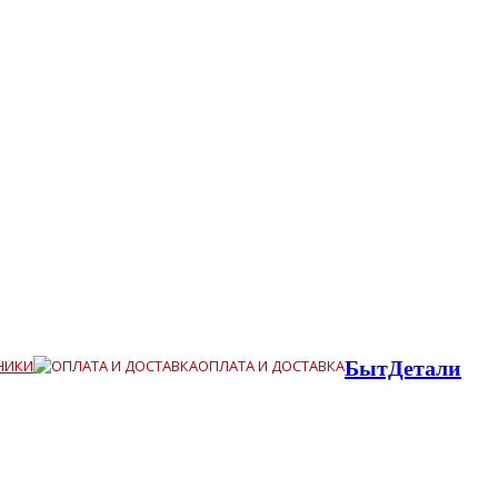
НИКИ
ОПЛАТА И ДОСТАВКА
БытДетали