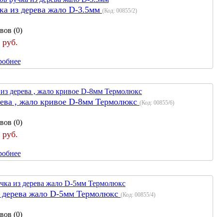
а из дерева жало D-3.5мм
(Код:
00855/2
)
вов (0)
 руб.
робнее
ева , жало кривое D-8мм Термолюкс
(Код:
00855/6
)
вов (0)
 руб.
робнее
з дерева жало D-5мм Термолюкс
(Код:
00855/4
)
вов (0)