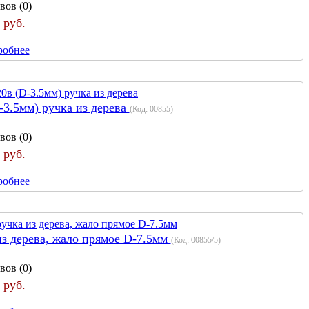
вов (0)
 руб.
робнее
3.5мм) ручка из дерева
(Код:
00855
)
вов (0)
 руб.
робнее
з дерева, жало прямое D-7.5мм
(Код:
00855/5
)
вов (0)
 руб.