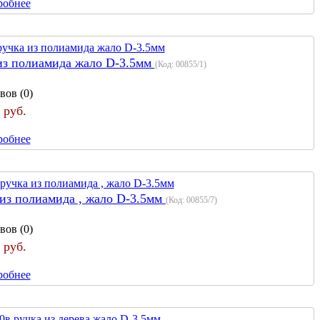
робнее
из полиамида жало D-3.5мм
(Код:
00855/1
)
вов (0)
 руб.
робнее
из полиамида , жало D-3.5мм
(Код:
00855/7
)
вов (0)
 руб.
робнее