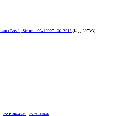
шины Bosch, Siemens 00419027 10013913
(Код:
3073/3
)
+7-949-307-45-87
+7-928-7610287