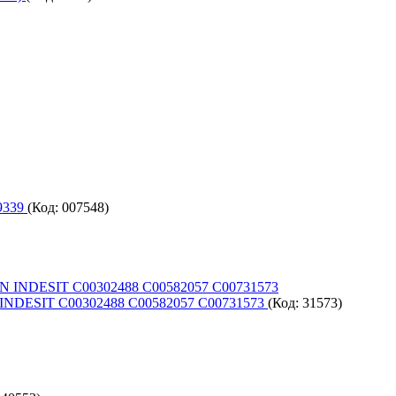
9339
(Код:
007548
)
INDESIT C00302488 C00582057 C00731573
(Код:
31573
)