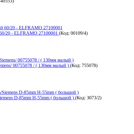
:
40553
)
 60/20 - ELFRAMO 27100001
(Код:
00109/4
)
ens/ 00755078 / ( 130мм малый )
(Код:
755078
)
Siemens D-85mm H-55mm ( большой )
(Код:
3073/2
)