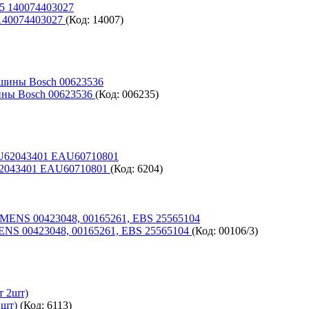
140074403027
(Код:
14007
)
ины Bosch 00623536
(Код:
006235
)
62043401 EAU60710801
(Код:
6204
)
NS 00423048, 00165261, EBS 25565104
(Код:
00106/3
)
2шт)
(Код:
6113
)